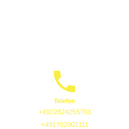
logo-taximars-auf-schwarz-06
Telefon
+4922824255703
+491702902111